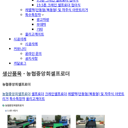
19.5톤 크레인 셀프로더 접이식
레밸잭(단동형/복동형) 및 자주식 아웃트리거
특수특장차
광고차량
무대차
기타
올리고게이트
시공사례
시공사례
커뮤니티
온라인 문의
공지사항
카달로그
생산품목
- 농협중앙회셀프로더
농협중앙회셀프로더
농협중앙회셀프로더
셀프로더
크레인셀프로더
레밸잭(단동형/복동형) 및 자주식 아웃트
리거
특수특장차
올리고게이트