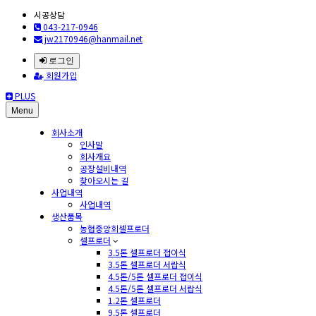
시공상담
043-217-0946
jw2170946@hanmail.net
로그인
회원가입
PLUS
Menu
회사소개
인사말
회사개요
공장설비내역
찾아오시는 길
사업내역
사업내역
생산품목
농협중앙회셀프로더
셀프로더
3.5톤 셀프로더 접이식
3.5톤 셀프로더 서랍식
4.5톤/5톤 셀프로더 접이식
4.5톤/5톤 셀프로더 서랍식
1.2톤 셀프로더
9.5톤 셀프로더