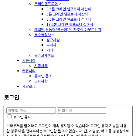
크레인셀프로더
3.5톤 크레인 셀프로더 서랍식
5톤 크레인 셀프로더 서랍식
9.5톤 크레인 셀프로더 접이식
19.5톤 크레인 셀프로더 접이식
레밸잭(단동형/복동형) 및 자주식 아웃트리거
특수특장차
광고차량
무대차
기타
올리고게이트
시공사례
시공사례
커뮤니티
온라인 문의
공지사항
카달로그
로그인
로그인 유지
브라우저를 닫더라도 로그인이 계속 유지될 수 있습니다. 로그인 유지 기능을 사용
할 경우 다음 접속부터는 로그인할 필요가 없습니다. 단, 게임방, 학교 등 공공장소에
서 이용 시 개인정보가 유출될 수 있으니 꼭 로그아웃을 해주세요.