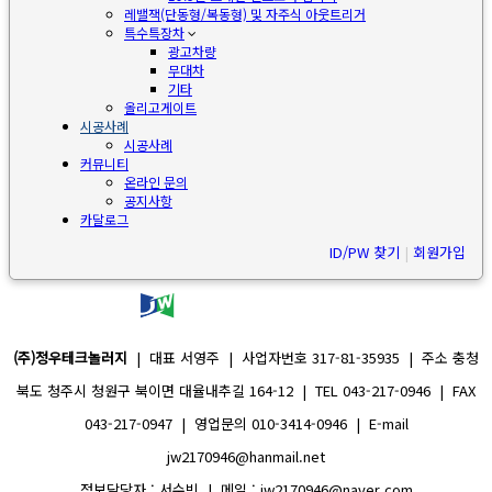
레밸잭(단동형/복동형) 및 자주식 아웃트리거
특수특장차
광고차량
무대차
기타
올리고게이트
시공사례
시공사례
커뮤니티
온라인 문의
공지사항
카달로그
ID/PW 찾기
|
회원가입
(주)정우테크놀러지
| 대표 서영주 | 사업자번호 317-81-35935 | 주소 충청
북도 청주시 청원구 북이면 대율내추길 164-12 | TEL 043-217-0946 | FAX
043-217-0947 | 영업문의 010-3414-0946 | E-mail
jw2170946@hanmail.net
정보담당자 : 서수빈 | 메일 : jw2170946@naver.com