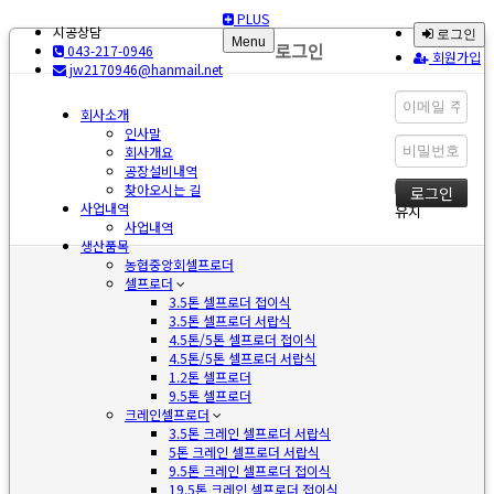
PLUS
시공상담
로그인
Menu
로그인
043-217-0946
회원가입
jw2170946@hanmail.net
회사소개
인사말
회사개요
공장설비내역
로그인
찾아오시는 길
사업내역
유지
사업내역
생산품목
농협중앙회셀프로더
셀프로더
3.5톤 셀프로더 접이식
3.5톤 셀프로더 서랍식
4.5톤/5톤 셀프로더 접이식
4.5톤/5톤 셀프로더 서랍식
1.2톤 셀프로더
9.5톤 셀프로더
크레인셀프로더
3.5톤 크레인 셀프로더 서랍식
5톤 크레인 셀프로더 서랍식
9.5톤 크레인 셀프로더 접이식
19.5톤 크레인 셀프로더 접이식