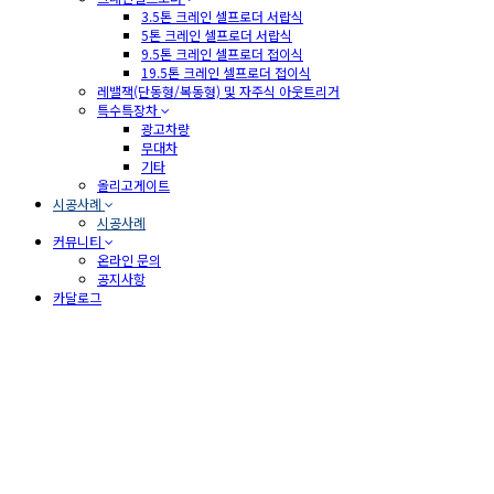
3.5톤 크레인 셀프로더 서랍식
5톤 크레인 셀프로더 서랍식
9.5톤 크레인 셀프로더 접이식
19.5톤 크레인 셀프로더 접이식
레밸잭(단동형/복동형) 및 자주식 아웃트리거
특수특장차
광고차량
무대차
기타
올리고게이트
시공사례
시공사례
커뮤니티
온라인 문의
공지사항
카달로그