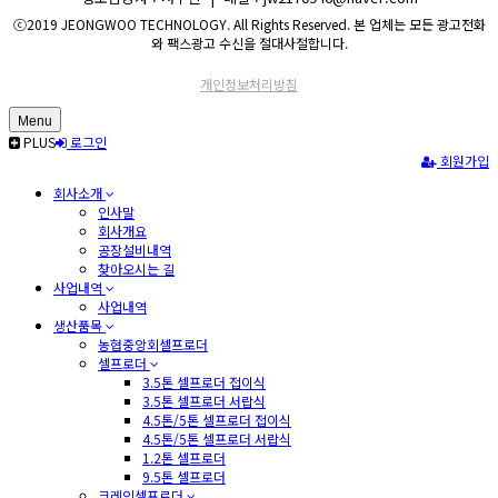
ⓒ2019 JEONGWOO TECHNOLOGY. All Rights Reserved. 본 업체는 모든 광고전화
와 팩스광고 수신을 절대사절합니다.
개인정보처리방침
Menu
PLUS
로그인
회원가입
회사소개
인사말
회사개요
공장설비내역
찾아오시는 길
사업내역
사업내역
생산품목
농협중앙회셀프로더
셀프로더
3.5톤 셀프로더 접이식
3.5톤 셀프로더 서랍식
4.5톤/5톤 셀프로더 접이식
4.5톤/5톤 셀프로더 서랍식
1.2톤 셀프로더
9.5톤 셀프로더
크레인셀프로더