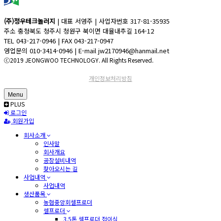
(주)정우테크놀러지
| 대표 서영주 | 사업자번호 317-81-35935
주소 충청북도 청주시 청원구 북이면 대율내추길 164-12
TEL 043-217-0946 | FAX 043-217-0947
영업문의 010-3414-0946 | E-mail jw2170946@hanmail.net
ⓒ2019 JEONGWOO TECHNOLOGY. All Rights Reserved.
개인정보처리방침
Menu
PLUS
로그인
회원가입
회사소개
인사말
회사개요
공장설비내역
찾아오시는 길
사업내역
사업내역
생산품목
농협중앙회셀프로더
셀프로더
3.5톤 셀프로더 접이식