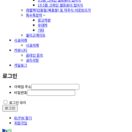
19.5톤 크레인 셀프로더 접이식
레밸잭(단동형/복동형) 및 자주식 아웃트리거
특수특장차
광고차량
무대차
기타
올리고게이트
시공사례
시공사례
커뮤니티
온라인 문의
공지사항
카달로그
로그인
이메일 주소
비밀번호
로그인 유지
로그인
ID/PW 찾기
회원가입